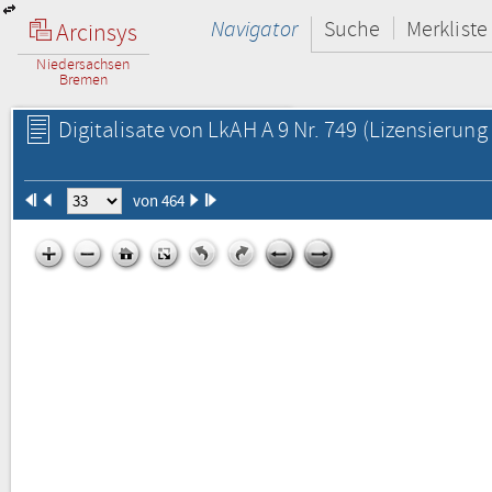
Navigator
Suche
Merkliste
Arcinsys
Niedersachsen
Bremen
Digitalisate von LkAH A 9 Nr. 749
(Lizensierung 
von 464