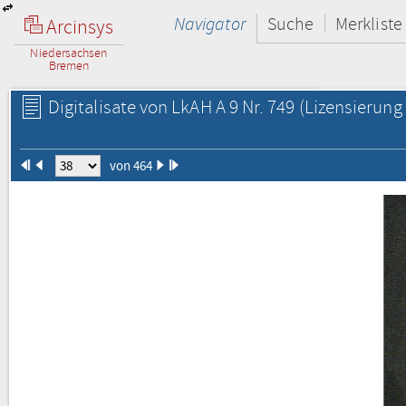
Navigator
Suche
Merkliste
Arcinsys
Niedersachsen
Bremen
Digitalisate von LkAH A 9 Nr. 749
(Lizensierung 
von 464