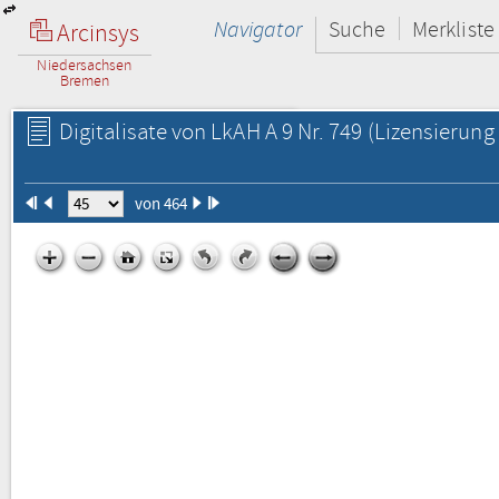
Navigator
Suche
Merkliste
Arcinsys
Niedersachsen
Bremen
Digitalisate von LkAH A 9 Nr. 749
(Lizensierung 
von 464