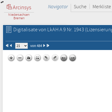
Navigator
Suche
Merkliste
Arcinsys
Niedersachsen
Bremen
Digitalisate von LkAH A 9 Nr. 1943
(Lizensierun
von 484