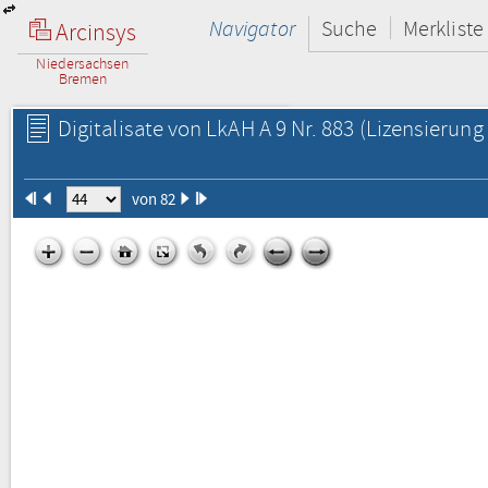
Navigator
Suche
Merkliste
Arcinsys
Niedersachsen
Bremen
Digitalisate von LkAH A 9 Nr. 883
(Lizensierung 
von 82