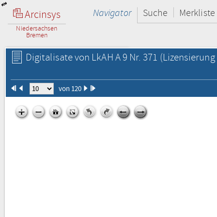
Navigator
Suche
Merkliste
Arcinsys
Niedersachsen
Bremen
Digitalisate von LkAH A 9 Nr. 371
(Lizensierung 
von 120