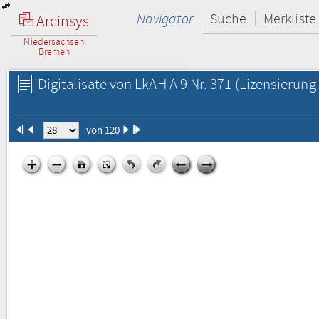
Navigator
Suche
Merkliste
Arcinsys
Niedersachsen
Bremen
Digitalisate von LkAH A 9 Nr. 371
(Lizensierung 
von 120