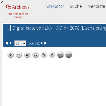
Navigator
Suche
Merkliste
Arcinsys
Niedersachsen
Bremen
Digitalisate von LkAH A 9 Nr. 2078
(Lizensierun
von 381