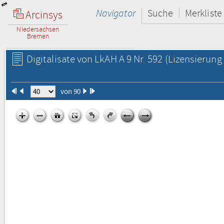
Navigator
Suche
Merkliste
Arcinsys
Niedersachsen
Bremen
Digitalisate von LkAH A 9 Nr. 592
(Lizensierung 
von 90