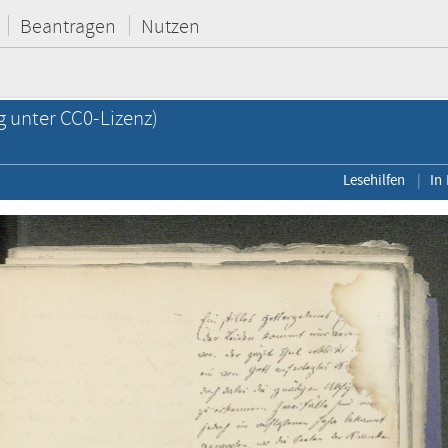
Beantragen
Nutzen
g unter CC0-Lizenz)
Lesehilfen
In