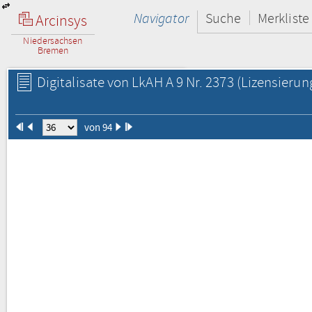
Navigator
Suche
Merkliste
Arcinsys
Niedersachsen
Bremen
Digitalisate von LkAH A 9 Nr. 2373
(Lizensierun
von 94