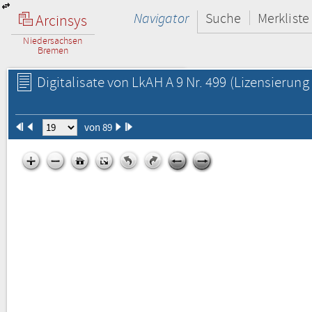
Navigator
Suche
Merkliste
Arcinsys
Niedersachsen
Bremen
Digitalisate von LkAH A 9 Nr. 499
(Lizensierung 
von 89