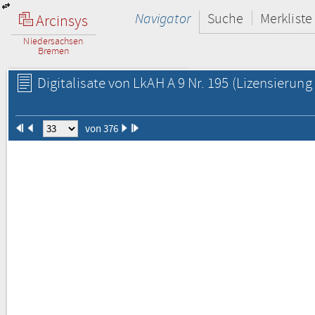
Navigator
Suche
Merkliste
Arcinsys
Niedersachsen
Bremen
Digitalisate von LkAH A 9 Nr. 195
(Lizensierung 
von 376