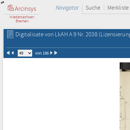
Navigator
Suche
Merkliste
Arcinsys
Niedersachsen
Bremen
Digitalisate von LkAH A 9 Nr. 2038
(Lizensierun
von 186