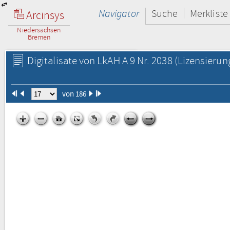
Navigator
Suche
Merkliste
Arcinsys
Niedersachsen
Bremen
Digitalisate von LkAH A 9 Nr. 2038
(Lizensierun
von 186