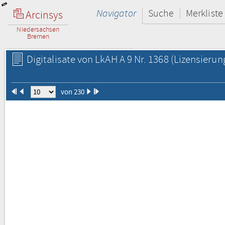
Navigator
Suche
Merkliste
Arcinsys
Niedersachsen
Bremen
Digitalisate von LkAH A 9 Nr. 1368
(Lizensierun
von 230