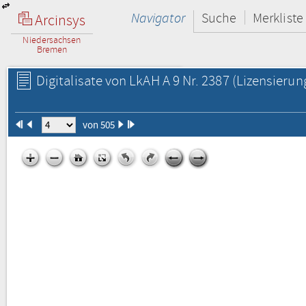
Navigator
Suche
Merkliste
Arcinsys
Niedersachsen
Bremen
Digitalisate von LkAH A 9 Nr. 2387
(Lizensierun
von 505