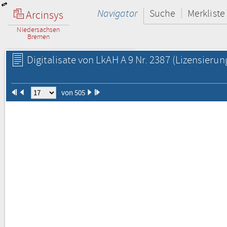
Navigator
Suche
Merkliste
Arcinsys
Niedersachsen
Bremen
Digitalisate von LkAH A 9 Nr. 2387
(Lizensierun
von 505