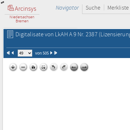
Navigator
Suche
Merkliste
Arcinsys
Niedersachsen
Bremen
Digitalisate von LkAH A 9 Nr. 2387
(Lizensierun
von 505