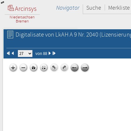
Navigator
Suche
Merkliste
Arcinsys
Niedersachsen
Bremen
Digitalisate von LkAH A 9 Nr. 2040
(Lizensierun
von 88