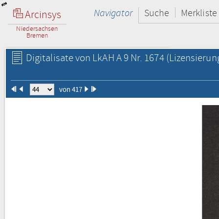
Navigator
Suche
Merkliste
Arcinsys
Niedersachsen
Bremen
Digitalisate von LkAH A 9 Nr. 1674
(Lizensierun
von 417