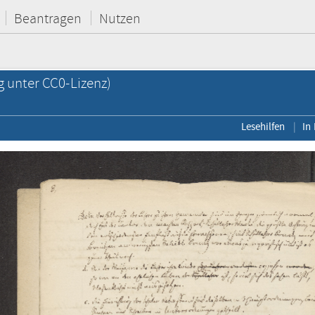
Beantragen
Nutzen
g unter CC0-Lizenz)
Lesehilfen
In