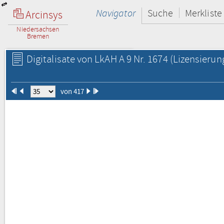
Navigator
Suche
Merkliste
Arcinsys
Niedersachsen
Bremen
Digitalisate von LkAH A 9 Nr. 1674
(Lizensierun
von 417