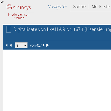
Navigator
Suche
Merkliste
Arcinsys
Niedersachsen
Bremen
Digitalisate von LkAH A 9 Nr. 1674
(Lizensierun
von 417