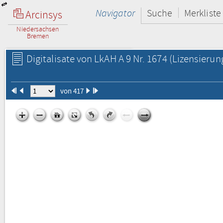
Navigator
Suche
Merkliste
Arcinsys
Niedersachsen
Bremen
Digitalisate von LkAH A 9 Nr. 1674
(Lizensierun
von 417