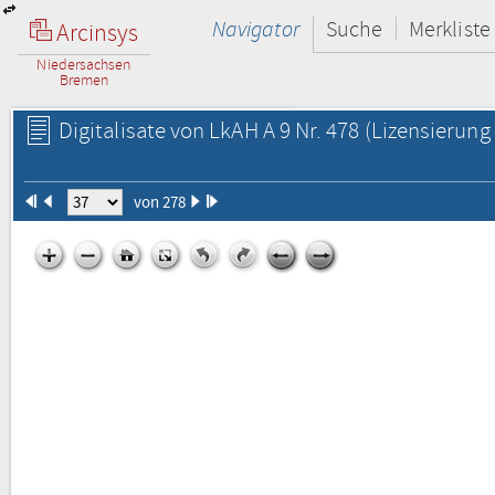
Navigator
Suche
Merkliste
Arcinsys
Niedersachsen
Bremen
Digitalisate von LkAH A 9 Nr. 478
(Lizensierung 
von 278