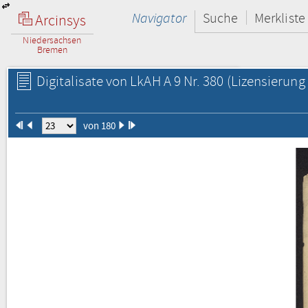
Navigator
Suche
Merkliste
Arcinsys
Niedersachsen
Bremen
Digitalisate von LkAH A 9 Nr. 380
(Lizensierung 
von 180