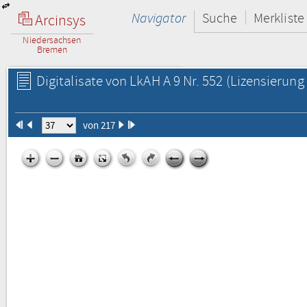
Navigator
Suche
Merkliste
Arcinsys
Niedersachsen
Bremen
Digitalisate von LkAH A 9 Nr. 552
(Lizensierung 
von 217