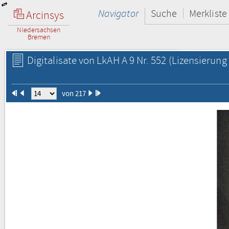
Navigator
Suche
Merkliste
Arcinsys
Niedersachsen
Bremen
Digitalisate von LkAH A 9 Nr. 552
(Lizensierung 
von 217