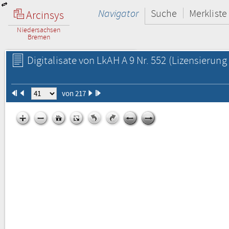
Navigator
Suche
Merkliste
Arcinsys
Niedersachsen
Bremen
Digitalisate von LkAH A 9 Nr. 552
(Lizensierung 
von 217