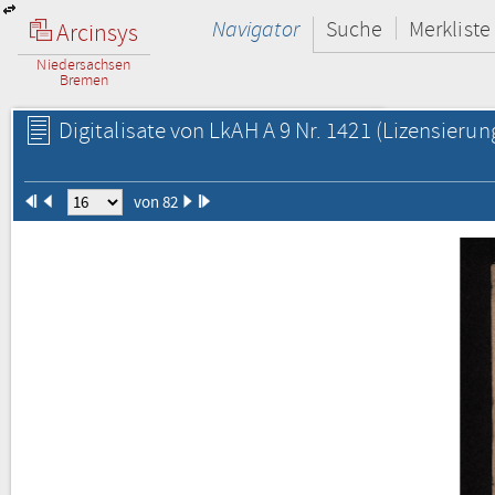
Navigator
Suche
Merkliste
Arcinsys
Niedersachsen
Bremen
Digitalisate von LkAH A 9 Nr. 1421
(Lizensierun
von 82