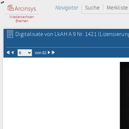
Navigator
Suche
Merkliste
Arcinsys
Niedersachsen
Bremen
Digitalisate von LkAH A 9 Nr. 1421
(Lizensierun
von 82