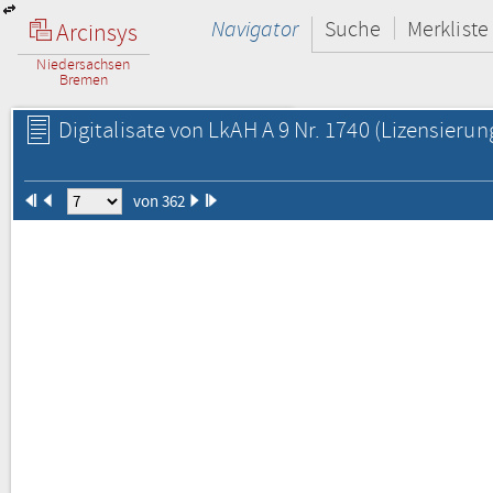
Navigator
Suche
Merkliste
Arcinsys
Niedersachsen
Bremen
Digitalisate von LkAH A 9 Nr. 1740
(Lizensierun
von 362