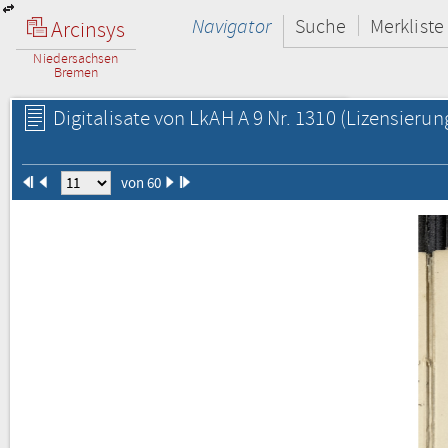
Navigator
Suche
Merkliste
Arcinsys
Niedersachsen
Bremen
Digitalisate von LkAH A 9 Nr. 1310
(Lizensierun
von 60