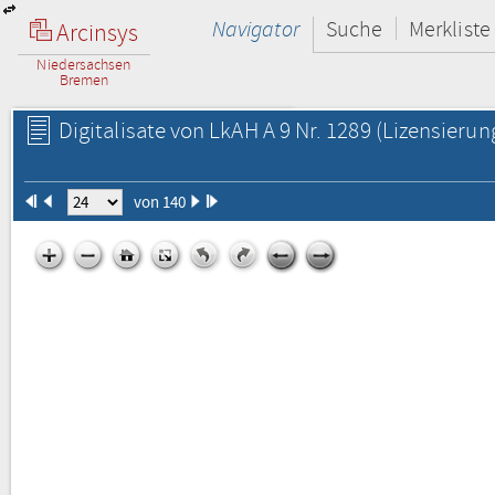
Navigator
Suche
Merkliste
Arcinsys
Niedersachsen
Bremen
Digitalisate von LkAH A 9 Nr. 1289
(Lizensierun
von 140