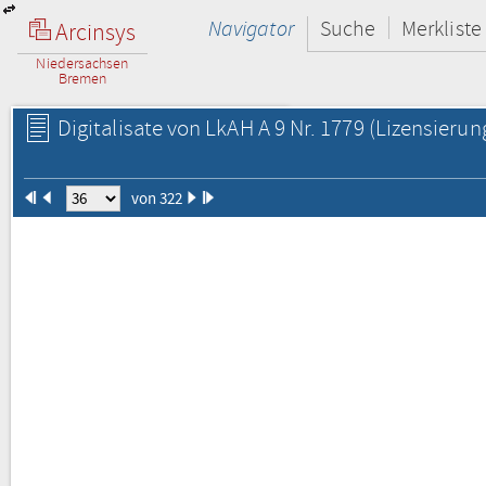
Navigator
Suche
Merkliste
Arcinsys
Niedersachsen
Bremen
Digitalisate von LkAH A 9 Nr. 1779
(Lizensierun
von 322