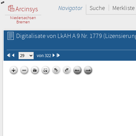
Navigator
Suche
Merkliste
Arcinsys
Niedersachsen
Bremen
Digitalisate von LkAH A 9 Nr. 1779
(Lizensierun
von 322