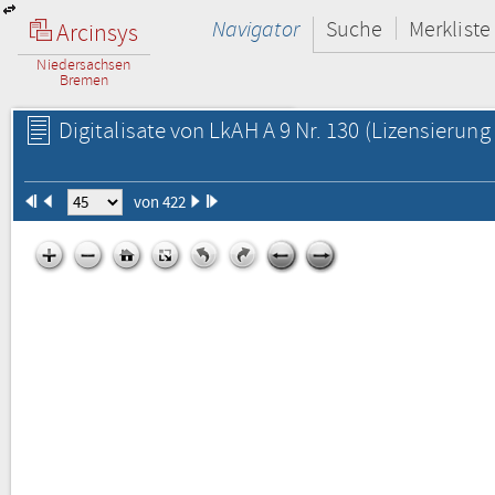
Navigator
Suche
Merkliste
Arcinsys
Niedersachsen
Bremen
Digitalisate von LkAH A 9 Nr. 130
(Lizensierung 
von 422