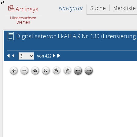
Navigator
Suche
Merkliste
Arcinsys
Niedersachsen
Bremen
Digitalisate von LkAH A 9 Nr. 130
(Lizensierung 
von 422