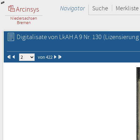
Navigator
Suche
Merkliste
Arcinsys
Niedersachsen
Bremen
Digitalisate von LkAH A 9 Nr. 130
(Lizensierung 
von 422