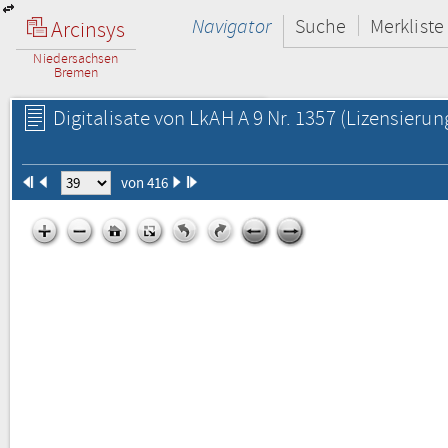
Navigator
Suche
Merkliste
Arcinsys
Niedersachsen
Bremen
Digitalisate von LkAH A 9 Nr. 1357
(Lizensierun
von 416