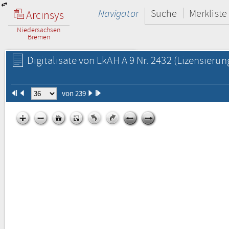
Navigator
Suche
Merkliste
Arcinsys
Niedersachsen
Bremen
Digitalisate von LkAH A 9 Nr. 2432
(Lizensierun
von 239