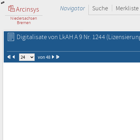
Navigator
Suche
Merkliste
Arcinsys
Niedersachsen
Bremen
Digitalisate von LkAH A 9 Nr. 1244
(Lizensierun
von 48