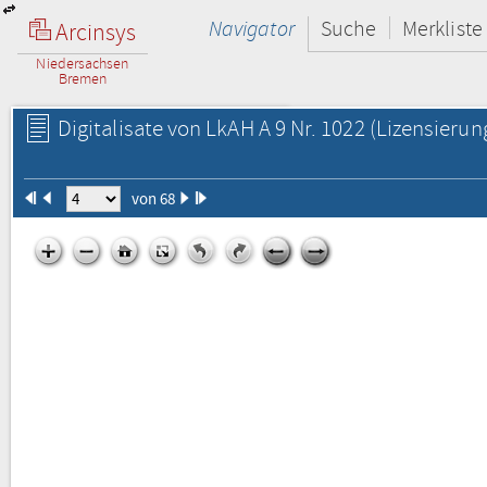
Navigator
Suche
Merkliste
Arcinsys
Niedersachsen
Bremen
Digitalisate von LkAH A 9 Nr. 1022
(Lizensierun
von 68