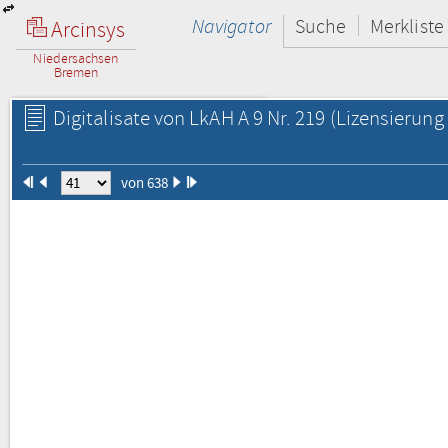
Navigator
Suche
Merkliste
Arcinsys
Niedersachsen
Bremen
Digitalisate von LkAH A 9 Nr. 219
(Lizensierung 
von 638