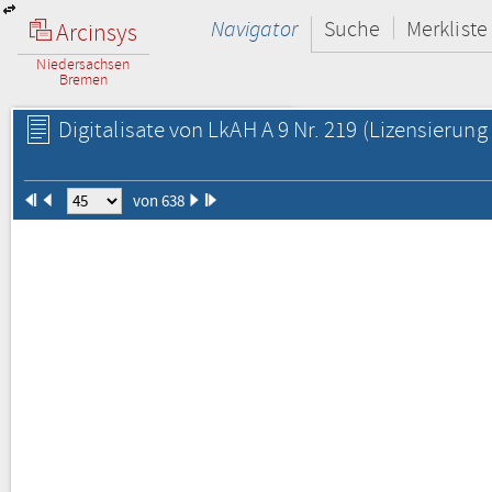
Navigator
Suche
Merkliste
Arcinsys
Niedersachsen
Bremen
Digitalisate von LkAH A 9 Nr. 219
(Lizensierung 
von 638