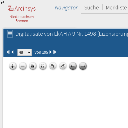
Navigator
Suche
Merkliste
Arcinsys
Niedersachsen
Bremen
Digitalisate von LkAH A 9 Nr. 1498
(Lizensierun
von 195