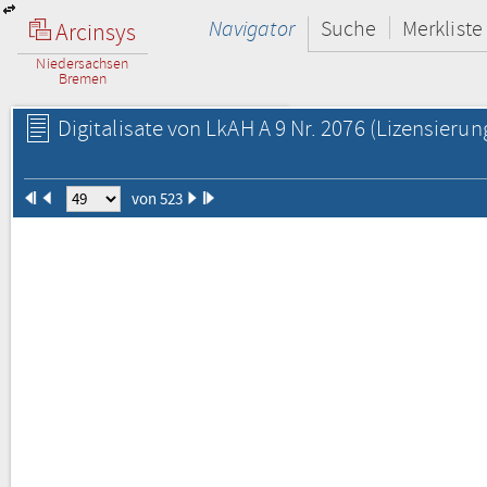
Navigator
Suche
Merkliste
Arcinsys
Niedersachsen
Bremen
Digitalisate von LkAH A 9 Nr. 2076
(Lizensierun
von 523