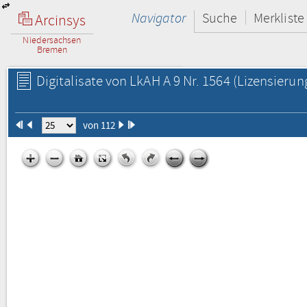
Navigator
Suche
Merkliste
Arcinsys
Niedersachsen
Bremen
Digitalisate von LkAH A 9 Nr. 1564
(Lizensierun
von 112