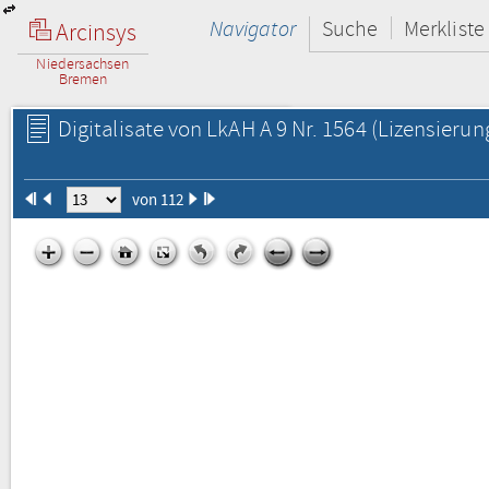
Navigator
Suche
Merkliste
Arcinsys
Niedersachsen
Bremen
Digitalisate von LkAH A 9 Nr. 1564
(Lizensierun
von 112