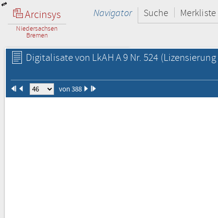
Navigator
Suche
Merkliste
Arcinsys
Niedersachsen
Bremen
Digitalisate von LkAH A 9 Nr. 524
(Lizensierung 
von 388